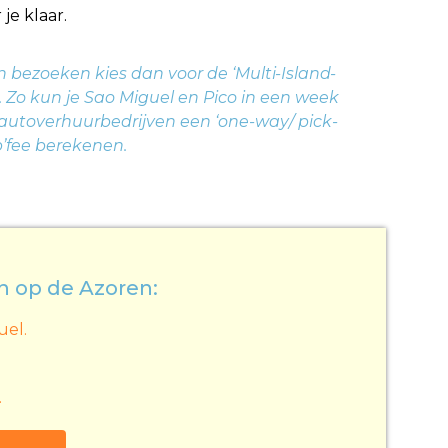
e klaar.
n bezoeken kies dan voor de ‘Multi-Island-
. Zo kun je Sao Miguel en Pico in een week
 autoverhuurbedrijven een ‘one-way/ pick-
’fee berekenen.
n op de Azoren:
uel.
.