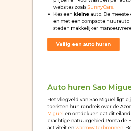
prijzen en voorwaarden per autov
websites zoals
SunnyCars.
Kies een
kleine
auto. De meeste e
en met een compacte huurauto is 
steden makkelijker manoeuvrere
Veilig een auto huren
Auto huren Sao Migue
Het vliegveld van Sao Miguel ligt b
toeristen hun rondreis over de Az
Miguel
en ontdekken dat dit eiland z
prachtige natuurgebied Ponta de F
activiteit en
warmwaterbronnen
. B