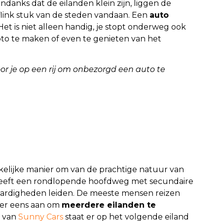
ndanks dat de eilanden klein zijn, liggen de
ink stuk van de steden vandaan. Een
auto
Het is niet alleen handig, je stopt onderweg ook
 foto te maken of even te genieten van het
oor je op een rij om onbezorgd een auto te
kelijke manier om van de prachtige natuur van
 heeft een rondlopende hoofdweg met secundaire
waardigheden leiden. De meeste mensen reizen
 er eens aan om
meerdere eilanden te
’ van
Sunny Cars
staat er op het volgende eiland